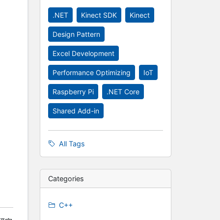
.NET
Kinect SDK
Kinect
Design Pattern
Excel Development
Performance Optimizing
IoT
Raspberry Pi
.NET Core
Shared Add-in
All Tags
Categories
C++