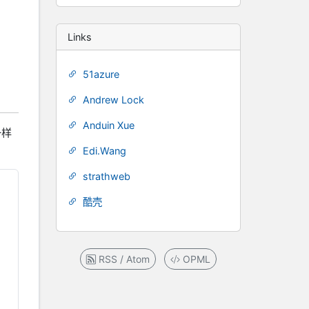
Links
51azure
Andrew Lock
Anduin Xue
一样
Edi.Wang
strathweb
酷壳
RSS / Atom
OPML