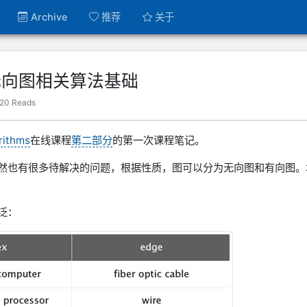
Archive
推荐
关于
无向图相关算法基础
120
Reads
rithms
在线课程
第二部分
的第一次课程笔记。
然也有很多待解决的问题，根据性质，图可以分为无向图和有向图。
泛：