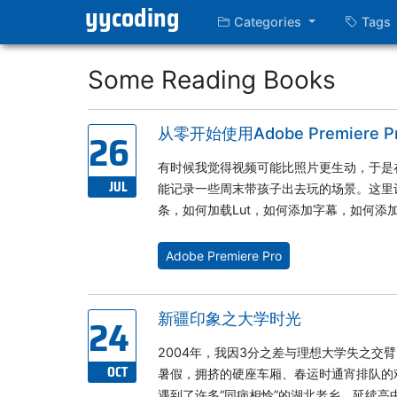
yycoding
Categories
Tags
Some Reading Books
26
从零开始使用Adobe Premiere
有时候我觉得视频可能比照片更生动，于是在去
JUL
能记录一些周末带孩子出去玩的场景。这里
条，如何加载Lut，如何添加字幕，如何添
Adobe Premiere Pro
24
新疆印象之大学时光
2004年，我因3分之差与理想大学失之交
OCT
暑假，拥挤的硬座车厢、春运时通宵排队的
遇到了许多“同病相怜”的湖北老乡。延续