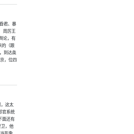
昏君、暴
。 周厉王
舆论，有
来的（跟
，到达彘
)京，位四
感，这太
郎官系统
下面还有
警卫，他
相当形象