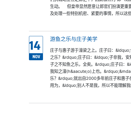
生动。 但皇帝显然愿意让郎官们扮演更重
及处理一些特别机密、紧要的事情，所以这些
14
游鱼之乐与庄子美学
庄子与惠子游于濠梁之上。庄子曰：&ldquo;儵
NOV
之乐？&rdquo;庄子曰：&ldquo;子非我，
子之不知鱼之乐，全矣。&rdquo;庄子曰：&l
我知之濠(h&aacute;o)上也。&rdquo;&
乐？&rdquo;就出自2000多年前庄子和惠
用为，&ldquo;别人不是我，所以不能理解我的