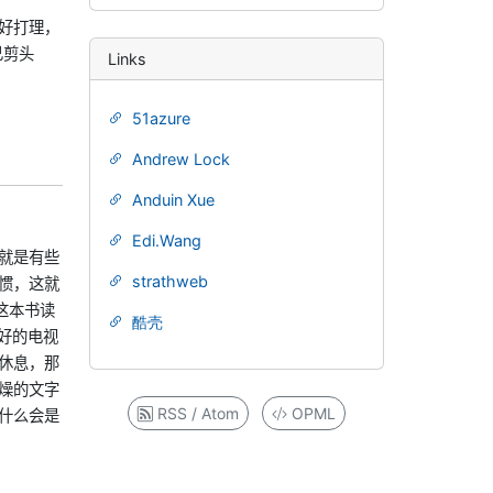
好打理，
己剪头
Links
51azure
Andrew Lock
Anduin Xue
Edi.Wang
就是有些
strathweb
惯，这就
这本书读
酷壳
好的电视
休息，那
燥的文字
RSS / Atom
OPML
什么会是