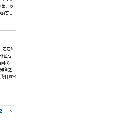
划策，以
的实 …
鱼，安知鱼
子固非鱼也，
之而问我，
，安知鱼之
，我们通常
2
>