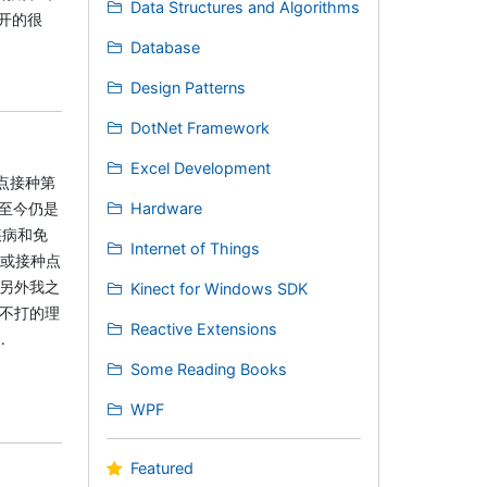
Data Structures and Algorithms
开的很
Database
Design Patterns
DotNet Framework
Excel Development
点接种第
至今仍是
Hardware
疾病和免
Internet of Things
诊或接种点
。另外我之
Kinect for Windows SDK
 不打的理
Reactive Extensions
…
Some Reading Books
WPF
Featured