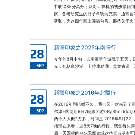
中取得85分高分；从对计算机的初步接触
察。备考研究生的日子单调而充实，通宵自
录取，为这四年画上圆满句号。那些关于火
28
新疆印象之2025年南疆行
今年的8月中旬，去南疆喀什游玩了五天，
SEP
光，包括白沙湖、卡拉库勒湖，盘龙古道，
28
新疆印象之2016年北疆行
在2016年刚结婚不久，我们又一次来到了新
SEP
尔津+喀纳斯8日7晚跟团游(4钻)&middot
两个人大概2万多，时间是 2016年9月2
括现在来看，这8天7晚的行程，我觉得头
后一天回程的乌尔禾魔鬼城这些景点基本可