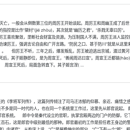
的灭亡，一般会从倒数第三位的周厉王开始谈起。周厉王和周幽王成了后世
是比作“桀纣”(jié zhòu)，其次就是“幽历之君”，“杀戮无辜曰厉”
厉王喜欢聚敛，垄断社会财富及资源。为压制国人不满，周厉王派人监控
劝谏厉王，强调言论自由和广开言路。“防民之口、甚于防川”就是从这里
思）。 但厉王不听，三年之后，爆发叛乱，厉王被迫逃出京城，渡过黄河
后，其子姬静即位，是为周宣王，“善闻周达曰宣”。周宣王迁都镐(hào
 周宣王死后，局面急转直下。其子姬宫涅( …
迁的《李将军列传》，这篇列传倾注了司马迁浓郁的仰慕、亲近、痛惜之
不多是同一时代的人，也在同一个系统里工作过，这里先从郎官说起。 
官系统。 郎中令是秦代设立的官职，执掌宫殿两边的门户的防御，它
三百石，这是郎官中级别最低的那种。郎官最初的工作是担任君王身边的
）内诸官”，从构字上说，“广”是屋檐伸出的部分，“广”下有一个“郎”，