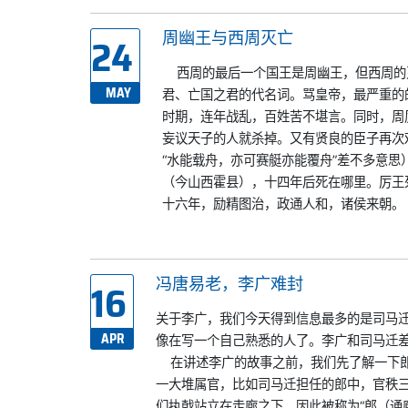
24
周幽王与西周灭亡
​ 西周的最后一个国王是周幽王，但西周
MAY
君、亡国之君的代名词。骂皇帝，最严重的的指控
时期，连年战乱，百姓苦不堪言。同时，周
妄议天子的人就杀掉。又有贤良的臣子再次
“水能载舟，亦可赛艇亦能覆舟”差不多意
（今山西霍县），十四年后死在哪里。厉王死
十六年，励精图治，政通人和，诸侯来朝。
16
冯唐易老，李广难封
关于李广，我们今天得到信息最多的是司马
APR
像在写一个自己熟悉的人了。李广和司马迁差
在讲述李广的故事之前，我们先了解一下郎
一大堆属官，比如司马迁担任的郎中，官秩
们执戟站立在走廊之下，因此被称为“郎（通廊