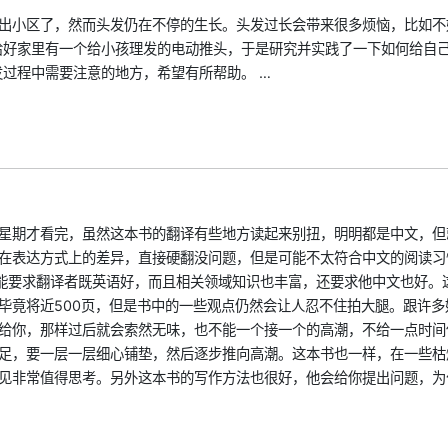
有出小区了，然而头发仍在不停的生长。头发过长会带来很多烦恼，比如不
恰好家里有一个给小孩理发的电动推头，于是研究并实践了一下如何给自
过程中需要注意的地方，希望有所帮助。 …
星期才看完，虽然这本书的翻译有些地方读起来别扭，明明都是中文，但
在表达方式上的差异，直接硬翻没问题，但是可能不太符合中文的阅读习
不能要求翻译者既英语好，而且相关领域知识也丰富，还要求他中文也好。
毕竟将近500页，但是书中的一些观点仍然会让人忍不住拍大腿。跟许多
给你，那样过后就会索然无味，也不能一个接一个的高潮，不给一点时间
足，要一层一层细心铺垫，然后逐步推向高潮。这本书也一样，在一些枯
见非常值得思考。另外这本书的写作方法也很好，他会给你提出问题，为