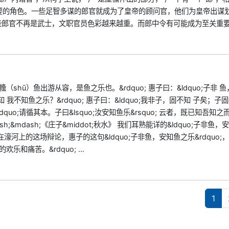
要的角色。一些足智多谋的郎官就成为了皇帝的顾问官，他们为皇帝出谋
郎官不再是武士，文职官员色彩越来越重。而郎中令有可能成为至关重要
（shū）鱼出游从容，是鱼之乐也。&rdquo; 惠子曰：&ldquo;子非 
安知 我不知鱼之乐？&rdquo; 惠子曰：&ldquo;我非子，固不知 子矣；
dquo;请循其本。子曰&lsquo;汝安知鱼乐&rsquo; 云者，既已知吾知
mdash;&mdash;《庄子&middot;秋水》 我们耳熟能详的&ldquo;子非鱼
子在濠河上的这场辩论，惠子的这句&ldquo;子非鱼，安知鱼之乐&rdquo;
欢乐和痛苦。&rdquo; …
1