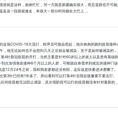
团游就是这样，匆匆忙忙，另一方面是新疆确实很大，而且道路也不可能
蕴县这一段路挺难走，有很大一部分时间都在大巴上 …
的这场COVID-19大流行，程序员可能会想起，他兴匆匆的跑到疫苗接种
下午，他无论如何也不会想到几天之后就会被感染，至于是如何被感染的，
布了第4针新冠疫苗的开打，当然主要是针对60岁以上的老人以及患有基础
一剂次加强免疫接种6个月以上的人群，可根据自身需求到就近的接种门
说是12月24号之前，我和我老婆都还没有阳，这应该是快要进决赛圈了
次第3针已经有1年多了。所以看到可以打第4针后我在犹豫要不要去打。
任何疫苗都无法防止感染，其次现阶段可以打的疫苗都没有针对最新的 