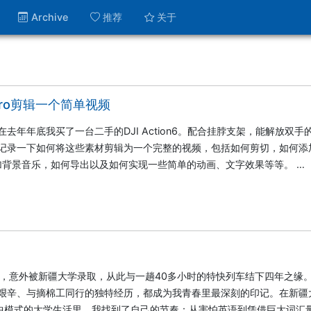
Archive
推荐
关于
 Pro剪辑一个简单视频
年年底我买了一台二手的DJI Action6。配合挂脖支架，能解放双手
记录一下如何将这些素材剪辑为一个完整的视频，包括如何剪切，如何添
加背景音乐，如何导出以及如何实现一些简单的动画、文字效果等等。 …
臂，意外被新疆大学录取，从此与一趟40多小时的特快列车结下四年之缘
艰辛、与摘棉工同行的独特经历，都成为我青春里最深刻的印记。在新疆
高中模式的大学生活里，我找到了自己的节奏：从害怕英语到凭借巨大词汇