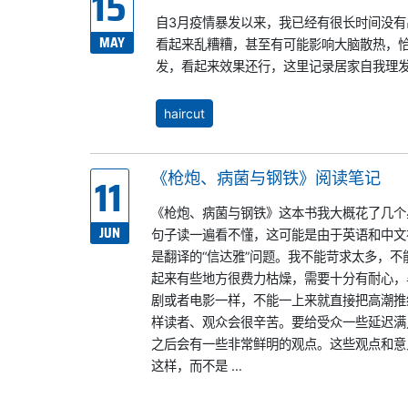
15
自3月疫情暴发以来，我已经有很长时间没
MAY
看起来乱糟糟，甚至有可能影响大脑散热，
发，看起来效果还行，这里记录居家自我理发
haircut
11
《枪炮、病菌与钢铁》阅读笔记
《枪炮、病菌与钢铁》这本书我大概花了几个
JUN
句子读一遍看不懂，这可能是由于英语和中文
是翻译的“信达雅”问题。我不能苛求太多，
起来有些地方很费力枯燥，需要十分有耐心，
剧或者电影一样，不能一上来就直接把高潮推
样读者、观众会很辛苦。要给受众一些延迟满
之后会有一些非常鲜明的观点。这些观点和意
这样，而不是 …