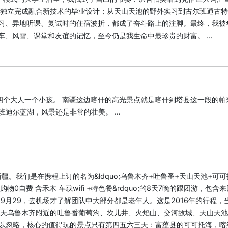
到独立完成融合新技术的毕业设计；从天山天池的野外实习到古尔班通古
习、异地听课、复试时的住宿波折，都成了奋斗路上的注脚。最终，我被
车、风雪、课堂和友谊的记忆，至今仍是我生命中最珍贵的财富。 …
四个大人一个小孩。 南疆这边喀什的高光景点就是喀什到塔县这一段的帕
班迪尔蓝湖，风景还是非常的壮美。 …
疆。我们是在携程上订的名为&ldquo;乌鲁木齐+吐鲁番+天山天池+可可
;0购物0自费 含禾木 车载wifi +特色餐&rdquo;的8天7晚的跟团游，包含
2～9月29，去机场才了解团队中大部分都是老年人。这是2016年的行程，
两天乌鲁木齐附近的吐鲁番葡萄沟、坎儿井、火焰山、交河故城、天山天
以忽略，核心的值得玩的景点只有第四五六三天：富蕴县的可可托海，喀