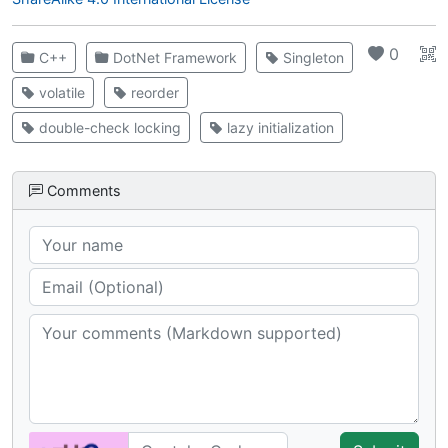
0
C++
DotNet Framework
Singleton
volatile
reorder
double-check locking
lazy initialization
Comments