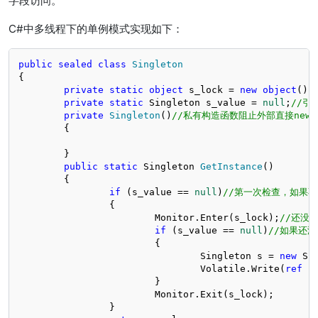
字段访问。
C#中多线程下的单例模式实现如下：
public
sealed
class
Singleton
{

private
static
object
 s_lock = 
new
object
();

private
static
 Singleton s_value = 
null
;
//引
private
Singleton
()
//私有构造函数阻止外部直接new
	{

	}

public
static
 Singleton 
GetInstance
()
	{

if
 (s_value == 
null
)
//第一次检查，如果
		{

			Monitor.Enter(s_lock);
//还没
if
 (s_value == 
null
)
//如果还
			{

				Singleton s = 
new
 Si
				Volatile.Write(
ref
 s
			}

			Monitor.Exit(s_lock);

		}
