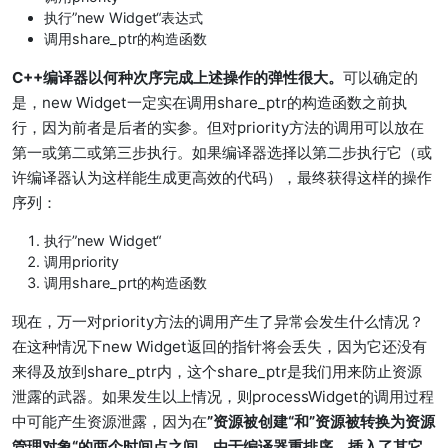
执行”new Widget“表达式
调用share_ptr的构造函数
C++编译器以何种次序完成上述操作的弹性很大。
可以确定的
是，new Widget一定实在调用share_ptr的构造函数之前执
行，因为前者是后者的实参。但对priority方法的调用可以放在
第一或第二或第三步执行。如果编译器选择以第二步执行它（或
许编译器认为这样能生成更高效的代码），最终获得这样的操作
序列：
执行”new Widget“
调用priority
调用share_prt的构造函数
现在，万一对priority方法的调用产生了异常会发生什么情况？
在这种情况下new Widget返回的指针将会丢失，因为它还没有
来得及放到share_ptr内，这个share_ptr是我们用来防止资源
泄露的武器。如果发生以上情况，则processWidget的调用过程
中可能产生资源泄露，因为在
”资源被创建“和”资源被转换为资源
管理对象“的两个时间点之间，由于编译器重排序，插入了其它