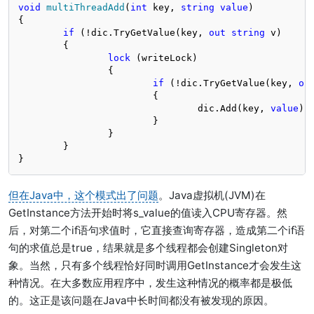
void
multiThreadAdd
(
int
 key, 
string
value
)
{

if
 (!dic.TryGetValue(key, 
out
string
 v)

	{

lock
 (writeLock)

		{

if
 (!dic.TryGetValue(key, 
ou
			{

				dic.Add(key, 
value
);

			}

		}

	}

}
但在Java中，这个模式出了问题
。Java虚拟机(JVM)在
GetInstance方法开始时将s_value的值读入CPU寄存器。然
后，对第二个if语句求值时，它直接查询寄存器，造成第二个if语
句的求值总是true，结果就是多个线程都会创建Singleton对
象。当然，只有多个线程恰好同时调用GetInstance才会发生这
种情况。在大多数应用程序中，发生这种情况的概率都是极低
的。这正是该问题在Java中长时间都没有被发现的原因。