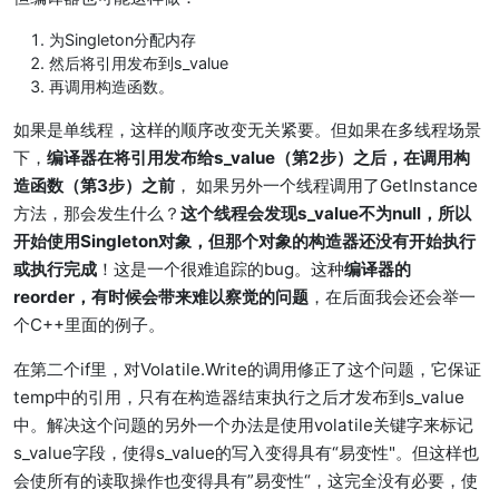
为Singleton分配内存
然后将引用发布到s_value
再调用构造函数。
如果是单线程，这样的顺序改变无关紧要。但如果在多线程场景
下，
编译器在将引用发布给s_value（第2步）之后，在调用构
造函数（第3步）之前
， 如果另外一个线程调用了GetInstance
方法，那会发生什么？
这个线程会发现s_value不为null，所以
开始使用Singleton对象，但那个对象的构造器还没有开始执行
或执行完成
！这是一个很难追踪的bug。这种
编译器的
reorder，有时候会带来难以察觉的问题
，在后面我会还会举一
个C++里面的例子。
在第二个if里，对Volatile.Write的调用修正了这个问题，它保证
temp中的引用，只有在构造器结束执行之后才发布到s_value
中。解决这个问题的另外一个办法是使用volatile关键字来标记
s_value字段，使得s_value的写入变得具有“易变性"。但这样也
会使所有的读取操作也变得具有”易变性“，这完全没有必要，使