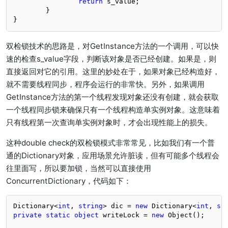
return
 s_value;

	}

}
双检锁技术的思路是，对GetInstance方法的一个调用，可以快
速的检查s_value字段，判断该对象是否已经创建。如果是，则
直接返回对它的引用。这里的妙处在于，如果对象已经构造好，
就不需要线程同步，程序会运行的非常快。另外，如果调用
GetInstance方法的第一个线程发现对象还没有创建，就会获取
一个线程同步锁来确保只有一个线程构造单实例对象。这意味着
只有线程第一次查询单实例对象时，才会出现性能上的损失。
这种double check的双检锁模式非常常见，比如我们有一个普
通的Dictionary对象，应用场景允许脏读，但有可能多个线程会
往里面写，所以要加锁，当然可以直接使用
ConcurrentDictionary，代码如下：
Dictionary<
int
, 
string
> dic = 
new
 Dictionary<
int
, 
st
private
static
object
 writeLock = 
new
 Object();
