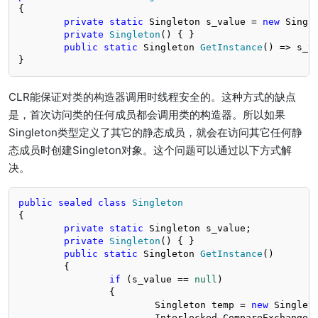
{

private
static
 Singleton s_value = 
new
 Single
private
Singleton
()
 { }

public
static
 Singleton 
GetInstance
()
 => s_va
}
CLR能保证对类的构造器调用时线程安全的。这种方式的缺点
是，首次访问类的任何成员都会调用类的构造器。所以如果
Singleton类型定义了其它的静态成员，就会在访问其它任何静
态成员时创建Singleton对象。这个问题可以通过以下方式解
决。
public
sealed
class
Singleton
{

private
static
 Singleton s_value;

private
Singleton
()
 { }

public
static
 Singleton 
GetInstance
()
	{

if
 (s_value == 
null
)

		{

			Singleton temp = 
new
 Singleto
			Interlocked.CompareExchange(